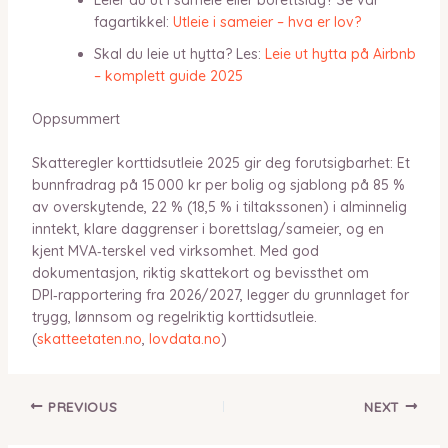
fagartikkel:
Utleie i sameier – hva er lov?
Skal du leie ut hytta? Les:
Leie ut hytta på Airbnb
– komplett guide 2025
Oppsummert
Skatteregler korttidsutleie 2025 gir deg forutsigbarhet: Et
bunnfradrag på 15 000 kr per bolig og sjablong på 85 %
av overskytende, 22 % (18,5 % i tiltakssonen) i alminnelig
inntekt, klare daggrenser i borettslag/sameier, og en
kjent MVA‑terskel ved virksomhet. Med god
dokumentasjon, riktig skattekort og bevissthet om
DPI‑rapportering fra 2026/2027, legger du grunnlaget for
trygg, lønnsom og regelriktig korttidsutleie.
(
skatteetaten.no
,
lovdata.no
)
PREVIOUS
NEXT