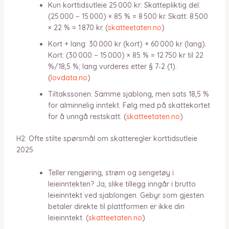
Kun korttidsutleie 25 000 kr: Skattepliktig del:
(25 000 − 15 000) × 85 % = 8 500 kr. Skatt: 8 500
× 22 % = 1 870 kr. (
skatteetaten.no
)
Kort + lang: 30 000 kr (kort) + 60 000 kr (lang).
Kort: (30 000 − 15 000) × 85 % = 12 750 kr til 22
%/18,5 %; lang vurderes etter § 7‑2 (1).
(
lovdata.no
)
Tiltakssonen: Samme sjablong, men sats 18,5 %
for alminnelig inntekt. Følg med på skattekortet
for å unngå restskatt. (
skatteetaten.no
)
H2: Ofte stilte spørsmål om skatteregler korttidsutleie
2025
Teller rengjøring, strøm og sengetøy i
leieinntekten? Ja, slike tillegg inngår i brutto
leieinntekt ved sjablongen. Gebyr som gjesten
betaler direkte til plattformen er ikke din
leieinntekt. (
skatteetaten.no
)