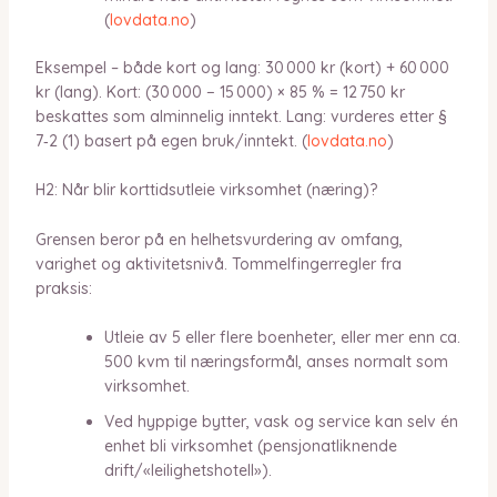
(
lovdata.no
)
Eksempel – både kort og lang: 30 000 kr (kort) + 60 000
kr (lang). Kort: (30 000 − 15 000) × 85 % = 12 750 kr
beskattes som alminnelig inntekt. Lang: vurderes etter §
7‑2 (1) basert på egen bruk/inntekt. (
lovdata.no
)
H2: Når blir korttidsutleie virksomhet (næring)?
Grensen beror på en helhetsvurdering av omfang,
varighet og aktivitetsnivå. Tommelfingerregler fra
praksis:
Utleie av 5 eller flere boenheter, eller mer enn ca.
500 kvm til næringsformål, anses normalt som
virksomhet.
Ved hyppige bytter, vask og service kan selv én
enhet bli virksomhet (pensjonatliknende
drift/«leilighetshotell»).