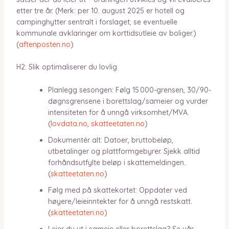
etter tre år. (Merk: per 10. august 2025 er hotell og
campinghytter sentralt i forslaget; se eventuelle
kommunale avklaringer om korttidsutleie av boliger.)
(
aftenposten.no
)
H2: Slik optimaliserer du lovlig
Planlegg sesongen: Følg 15 000-grensen, 30/90-
døgnsgrensene i borettslag/sameier og vurder
intensiteten for å unngå virksomhet/MVA.
(
lovdata.no
,
skatteetaten.no
)
Dokumentér alt: Datoer, bruttobeløp,
utbetalinger og plattformgebyrer. Sjekk alltid
forhåndsutfylte beløp i skattemeldingen.
(
skatteetaten.no
)
Følg med på skattekortet: Oppdater ved
høyere/leieinntekter for å unngå restskatt.
(
skatteetaten.no
)
Leier du ut i sameie eller borettslag? Se vår