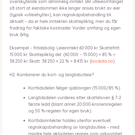
overskytende som alminnelig inntekt. Blir utleieomfanget
så stort at eiendommen ikke lenger anses brukt av eier
(typisk «utleiehytte»), kan regnskapsbehandling bli
aktuelt – da er hele inntekten skattepliktig, men du får
fradrag for faktiske kostnader. Vurder omfang og egen
bruk årlig.
Eksempel – fritidsbolig: Leieinntekt 60 000 kr. Skattefritt:
15 000 kr. Skattepliktig del: (60 000 − 15 000) × 85 % =
38 250 kr. Skatt: 38 250 × 22 % = 8 415 kr. (
lovdata.no
)
H2: Kombinerer du kort- og langtidsutleie?
Korttidsdelen følger sjablongen (15 000/85 %).
Langtidsdelen vurderes etter skatteloven § 7‑2
første ledd (blant annet 20 000‑kronersregelen
og 50 %-regelen for egen bruk).
Korttidsinntekter holdes utenfor eventuell
regnskapsbehandling av langtidsutleie – med
mindre hele aktiviteten regnes som virksomhet.