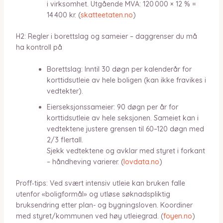
i virksomhet. Utgående MVA: 120 000 × 12 % =
14 400 kr. (
skatteetaten.no
)
H2: Regler i borettslag og sameier – daggrenser du må
ha kontroll på
Borettslag: Inntil 30 døgn per kalenderår for
korttidsutleie av hele boligen (kan ikke fravikes i
vedtekter).
Eierseksjonssameier: 90 døgn per år for
korttidsutleie av hele seksjonen. Sameiet kan i
vedtektene justere grensen til 60–120 døgn med
2/3 flertall.
Sjekk vedtektene og avklar med styret i forkant
– håndheving varierer. (
lovdata.no
)
Proff‑tips: Ved svært intensiv utleie kan bruken falle
utenfor «boligformål» og utløse søknadspliktig
bruksendring etter plan- og bygningsloven. Koordiner
med styret/kommunen ved høy utleiegrad. (
foyen.no
)