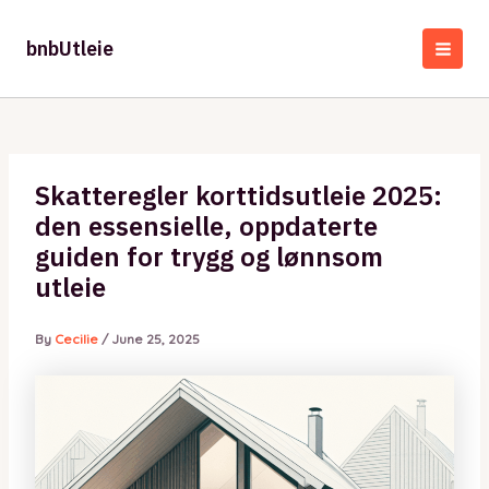
Skip
to
bnbUtleie
content
MAI
MEN
Skatteregler korttidsutleie 2025:
den essensielle, oppdaterte
guiden for trygg og lønnsom
utleie
By
Cecilie
/
June 25, 2025