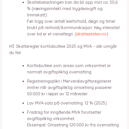
Skattebelastningen kan da bli opp mot ca. 50,6
% (næringsinntekt med trygdeavgift og
trinnskatt).
Før logg over antall leieforhold, døgn og timer
brukt på renhold/kommunikasjon. Høy intensitet
over tid er et varseltegn. (
skatteetaten.no
)
H3: Skatteregler korttidsutleie 2025 og MVA – slik unngår
du feil
Korttidsutleie som anses som virksomhet er
normalt avgiftspliktig overnatting.
Registreringsplikt i Merverdiavgiftsregisteret
inntrer når avgiftspliktig omsetning passerer
50 000 kr i løpet av 12 måneder.
Lav MVA-sats på overnatting: 12 % (2025).
Fradrag for inngående MVA forutsetter
avgiftspliktig virksomhet.
Eksempel: Omsetning 120 000 kr fra overnatting