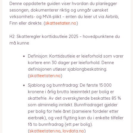
Denne oppdaterte guiden viser hvordan du planlegger
sesongen, dokumenterer riktig og unngår uønsket
virksomhets- og MVA-plikt – enten du leier ut via Airbnb,
Finn eller direkte. (
skatteetaten.no
)
H2: Skatteregler korttidsutleie 2025 – hovedpunktene du
må kunne
Definisjon: Korttidsutleie er leieforhold som varer
kortere enn 30 dager per leieforhold. Denne
definisjonen utløser sjablongbeskatning.
(
skatteetaten.no
)
Sjablong og bunnfradrag: De første 15 000
kronene i årlig brutto leieinntekt per bolig er
skattefrie. Av det overskytende beskattes 85 %
som alminnelig inntekt. Bunnfradraget gjelder
per bolig for hele året (sameiere fordeler etter
eierbrøk), og ved flytting kan du i enkelte tilfeller
få to bunnfradrag (ett per bolig).
(
skatteetaten.no
,
lovdata.no
)