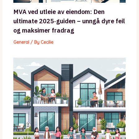
MVA ved utleie av eiendom: Den
ultimate 2025‑guiden – unngå dyre feil
og maksimer fradrag
General
/ By
Cecilie