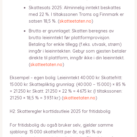
Skattesats 2025: Alminnelig inntekt beskattes
med 22 %. I tiltakssonen Troms og Finnmark er
satsen 18,5 %. (
skatteetaten.no
)
Brutto er grunnlaget: Skatten beregnes av
brutto leieinntekt før plattformprovisjon.
Betaling for enkle tillegg (f.eks. utvask, strøm)
inngår i leieinntekten. Gebyr som gjesten betaler
direkte til plattform, inngår ikke i din leieinntekt.
(
skatteetaten.no
)
Eksempel – egen bolig: Leieinntekt 40 000 kr. Skattefritt:
15 000 kr. Skattepliktig grunnlag: (40 000 − 15 000) × 85 %
= 21 250 kr. Skatt: 21 250 × 22 % = 4 675 kr. (I tiltakssonen:
21 250 × 18,5 % = 3 931 kr.) (
skatteetaten.no
)
H2: Skatteregler korttidsutleie 2025 for fritidsbolig
For fritidsbolig du også bruker selv, gjelder samme
sjablong: 15 000 skattefritt per år, og 85 % av