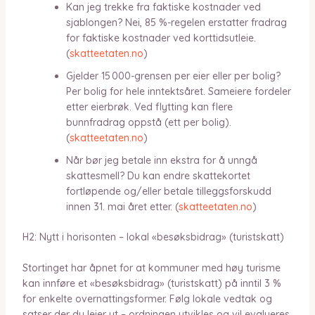
Kan jeg trekke fra faktiske kostnader ved
sjablongen? Nei, 85 %-regelen erstatter fradrag
for faktiske kostnader ved korttidsutleie.
(
skatteetaten.no
)
Gjelder 15 000-grensen per eier eller per bolig?
Per bolig for hele inntektsåret. Sameiere fordeler
etter eierbrøk. Ved flytting kan flere
bunnfradrag oppstå (ett per bolig).
(
skatteetaten.no
)
Når bør jeg betale inn ekstra for å unngå
skattesmell? Du kan endre skattekortet
fortløpende og/eller betale tilleggsforskudd
innen 31. mai året etter. (
skatteetaten.no
)
H2: Nytt i horisonten – lokal «besøksbidrag» (turistskatt)
Stortinget har åpnet for at kommuner med høy turisme
kan innføre et «besøksbidrag» (turistskatt) på inntil 3 %
for enkelte overnattingsformer. Følg lokale vedtak og
satser der du leier ut – ordningen utvikles og vil evalueres