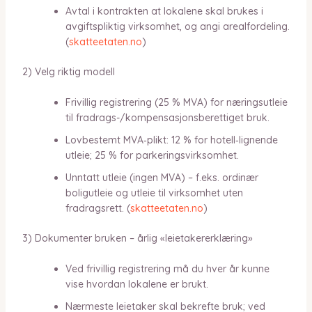
Avtal i kontrakten at lokalene skal brukes i
avgiftspliktig virksomhet, og angi arealfordeling.
(
skatteetaten.no
)
2) Velg riktig modell
Frivillig registrering (25 % MVA) for næringsutleie
til fradrags-/kompensasjonsberettiget bruk.
Lovbestemt MVA‑plikt: 12 % for hotell‑lignende
utleie; 25 % for parkeringsvirksomhet.
Unntatt utleie (ingen MVA) – f.eks. ordinær
boligutleie og utleie til virksomhet uten
fradragsrett. (
skatteetaten.no
)
3) Dokumenter bruken – årlig «leietakererklæring»
Ved frivillig registrering må du hver år kunne
vise hvordan lokalene er brukt.
Nærmeste leietaker skal bekrefte bruk; ved