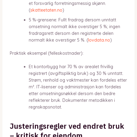
et forsvarlig forretningsmessig skjønn.
(
skatteetaten.no
)
5 %-grensene: Fullt fradrag dersom unntatt
omsetning normalt ikke overstiger 5 %; ingen
fradragsrett dersom den registrerte delen
normalt ikke overstiger 5 %. (
lovdata.no
)
Praktisk eksempel (felleskostnader):
Et kontorbygg har 70 % av arealet frivillig
registrert (avgiftspliktig bruk) og 30 % unntatt.
Strøm, renhold og vaktmester kan fordeles etter
m². IT‑lisenser og administrasjon kan fordeles
etter omsetningsnøkkel dersom den bedre
reflekterer bruk. Dokumenter metodikken i
regnskapsnotat.
Justeringsregler ved endret bruk
– kritisk for eiendom