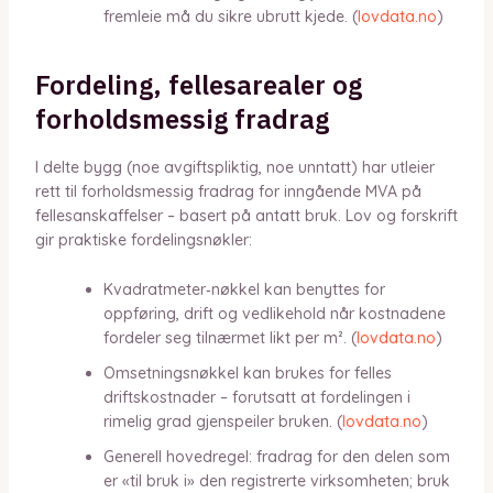
fremleie må du sikre ubrutt kjede. (
lovdata.no
)
Fordeling, fellesarealer og
forholdsmessig fradrag
I delte bygg (noe avgiftspliktig, noe unntatt) har utleier
rett til forholdsmessig fradrag for inngående MVA på
fellesanskaffelser – basert på antatt bruk. Lov og forskrift
gir praktiske fordelingsnøkler:
Kvadratmeter‑nøkkel kan benyttes for
oppføring, drift og vedlikehold når kostnadene
fordeler seg tilnærmet likt per m². (
lovdata.no
)
Omsetningsnøkkel kan brukes for felles
driftskostnader – forutsatt at fordelingen i
rimelig grad gjenspeiler bruken. (
lovdata.no
)
Generell hovedregel: fradrag for den delen som
er «til bruk i» den registrerte virksomheten; bruk