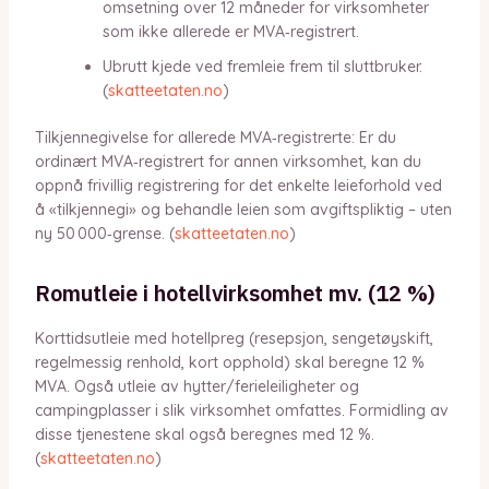
omsetning over 12 måneder for virksomheter
som ikke allerede er MVA‑registrert.
Ubrutt kjede ved fremleie frem til sluttbruker.
(
skatteetaten.no
)
Tilkjennegivelse for allerede MVA‑registrerte: Er du
ordinært MVA‑registrert for annen virksomhet, kan du
oppnå frivillig registrering for det enkelte leieforhold ved
å «tilkjennegi» og behandle leien som avgiftspliktig – uten
ny 50 000‑grense. (
skatteetaten.no
)
Romutleie i hotellvirksomhet mv. (12 %)
Korttidsutleie med hotellpreg (resepsjon, sengetøyskift,
regelmessig renhold, kort opphold) skal beregne 12 %
MVA. Også utleie av hytter/ferieleiligheter og
campingplasser i slik virksomhet omfattes. Formidling av
disse tjenestene skal også beregnes med 12 %.
(
skatteetaten.no
)