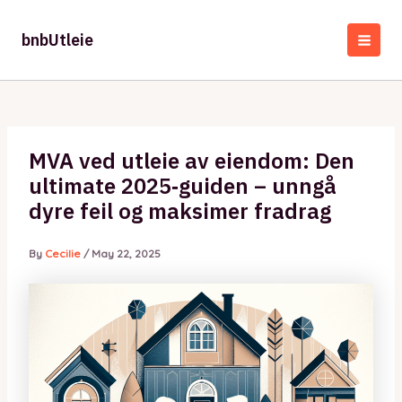
Skip
to
bnbUtleie
content
MAI
MEN
MVA ved utleie av eiendom: Den
ultimate 2025‑guiden – unngå
dyre feil og maksimer fradrag
By
Cecilie
/
May 22, 2025