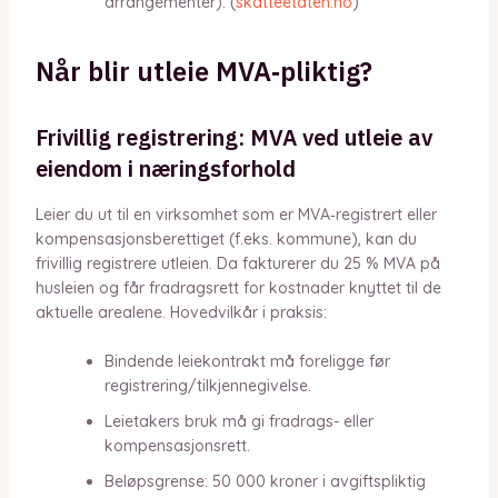
arrangementer). (
skatteetaten.no
)
Når blir utleie MVA‑pliktig?
Frivillig registrering: MVA ved utleie av
eiendom i næringsforhold
Leier du ut til en virksomhet som er MVA‑registrert eller
kompensasjonsberettiget (f.eks. kommune), kan du
frivillig registrere utleien. Da fakturerer du 25 % MVA på
husleien og får fradragsrett for kostnader knyttet til de
aktuelle arealene. Hovedvilkår i praksis:
Bindende leiekontrakt må foreligge før
registrering/tilkjennegivelse.
Leietakers bruk må gi fradrags- eller
kompensasjonsrett.
Beløpsgrense: 50 000 kroner i avgiftspliktig