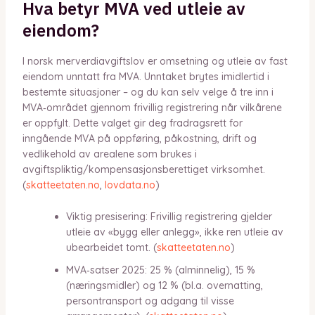
Hva betyr MVA ved utleie av
eiendom?
I norsk merverdiavgiftslov er omsetning og utleie av fast
eiendom unntatt fra MVA. Unntaket brytes imidlertid i
bestemte situasjoner – og du kan selv velge å tre inn i
MVA‑området gjennom frivillig registrering når vilkårene
er oppfylt. Dette valget gir deg fradragsrett for
inngående MVA på oppføring, påkostning, drift og
vedlikehold av arealene som brukes i
avgiftspliktig/kompensasjonsberettiget virksomhet.
(
skatteetaten.no
,
lovdata.no
)
Viktig presisering: Frivillig registrering gjelder
utleie av «bygg eller anlegg», ikke ren utleie av
ubearbeidet tomt. (
skatteetaten.no
)
MVA‑satser 2025: 25 % (alminnelig), 15 %
(næringsmidler) og 12 % (bl.a. overnatting,
persontransport og adgang til visse