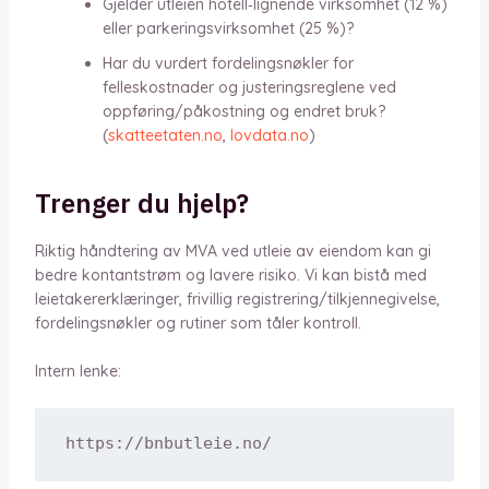
Gjelder utleien hotell‑lignende virksomhet (12 %)
eller parkeringsvirksomhet (25 %)?
Har du vurdert fordelingsnøkler for
felleskostnader og justeringsreglene ved
oppføring/påkostning og endret bruk?
(
skatteetaten.no
,
lovdata.no
)
Trenger du hjelp?
Riktig håndtering av MVA ved utleie av eiendom kan gi
bedre kontantstrøm og lavere risiko. Vi kan bistå med
leietakererklæringer, frivillig registrering/tilkjennegivelse,
fordelingsnøkler og rutiner som tåler kontroll.
Intern lenke: