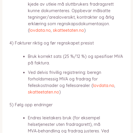
kjede av utleie må sluttbrukers fradragsrett
kunne dokumenteres. Oppbevar målsatte
tegninger/arealoversikt, kontrakter og årlig
erklæring som regnskapsdokumentasjon.
(
lovdata.no
,
skatteetaten.no
)
4) Fakturer riktig og før regnskapet presist
Bruk korrekt sats (25 %/12 %) og spesifiser MVA
på faktura.
Ved delvis frivillig registrering: beregn
forholdsmessig MVA og fradrag for
felleskostnader og fellesarealer. (
lovdata.no
,
skatteetaten.no
)
5) Følg opp endringer
Endres leietakers bruk (for eksempel
helsetjenester uten fradragsrett), må
MVA‑behandling og fradrag justeres. Ved