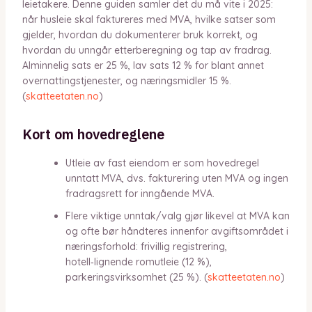
leietakere. Denne guiden samler det du må vite i 2025:
når husleie skal faktureres med MVA, hvilke satser som
gjelder, hvordan du dokumenterer bruk korrekt, og
hvordan du unngår etterberegning og tap av fradrag.
Alminnelig sats er 25 %, lav sats 12 % for blant annet
overnattingstjenester, og næringsmidler 15 %.
(
skatteetaten.no
)
Kort om hovedreglene
Utleie av fast eiendom er som hovedregel
unntatt MVA, dvs. fakturering uten MVA og ingen
fradragsrett for inngående MVA.
Flere viktige unntak/valg gjør likevel at MVA kan
og ofte bør håndteres innenfor avgiftsområdet i
næringsforhold: frivillig registrering,
hotell‑lignende romutleie (12 %),
parkeringsvirksomhet (25 %). (
skatteetaten.no
)