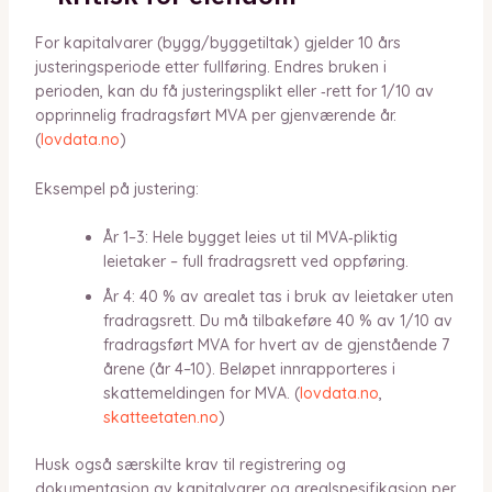
For kapitalvarer (bygg/byggetiltak) gjelder 10 års
justeringsperiode etter fullføring. Endres bruken i
perioden, kan du få justeringsplikt eller ‑rett for 1/10 av
opprinnelig fradragsført MVA per gjenværende år.
(
lovdata.no
)
Eksempel på justering:
År 1–3: Hele bygget leies ut til MVA‑pliktig
leietaker – full fradragsrett ved oppføring.
År 4: 40 % av arealet tas i bruk av leietaker uten
fradragsrett. Du må tilbakeføre 40 % av 1/10 av
fradragsført MVA for hvert av de gjenstående 7
årene (år 4–10). Beløpet innrapporteres i
skattemeldingen for MVA. (
lovdata.no
,
skatteetaten.no
)
Husk også særskilte krav til registrering og
dokumentasjon av kapitalvarer og arealspesifikasjon per