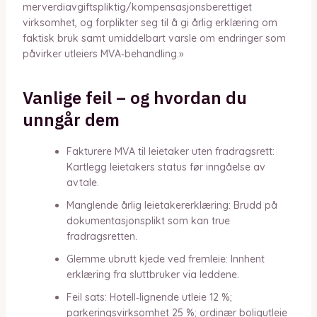
merverdiavgiftspliktig/kompensasjonsberettiget
virksomhet, og forplikter seg til å gi årlig erklæring om
faktisk bruk samt umiddelbart varsle om endringer som
påvirker utleiers MVA‑behandling.»
Vanlige feil – og hvordan du
unngår dem
Fakturere MVA til leietaker uten fradragsrett:
Kartlegg leietakers status før inngåelse av
avtale.
Manglende årlig leietakererklæring: Brudd på
dokumentasjonsplikt som kan true
fradragsretten.
Glemme ubrutt kjede ved fremleie: Innhent
erklæring fra sluttbruker via leddene.
Feil sats: Hotell‑lignende utleie 12 %;
parkeringsvirksomhet 25 %; ordinær boligutleie