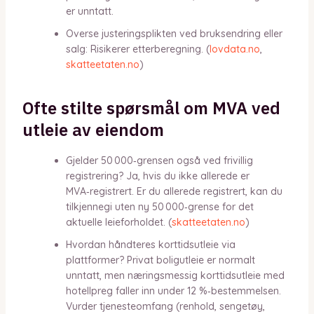
er unntatt.
Overse justeringsplikten ved bruksendring eller
salg: Risikerer etterberegning. (
lovdata.no
,
skatteetaten.no
)
Ofte stilte spørsmål om MVA ved
utleie av eiendom
Gjelder 50 000‑grensen også ved frivillig
registrering? Ja, hvis du ikke allerede er
MVA‑registrert. Er du allerede registrert, kan du
tilkjennegi uten ny 50 000‑grense for det
aktuelle leieforholdet. (
skatteetaten.no
)
Hvordan håndteres korttidsutleie via
plattformer? Privat boligutleie er normalt
unntatt, men næringsmessig korttidsutleie med
hotellpreg faller inn under 12 %‑bestemmelsen.
Vurder tjenesteomfang (renhold, sengetøy,