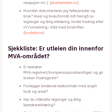
resepsjon mv.). (
skatteetaten.no
)
Hvordan dokumenterer jeg fellesarealer og
bruk? Areal og bruksformål må fremgå av
tegninger og årlig erklæring; fordel fradrag etter
m²/omsetning i tråd med forskriften.
(
lovdata.no
)
Sjekkliste: Er utleien din innenfor
MVA‑området?
Er leietaker
MVA‑registrert/kompensasjonsberettiget, og gir
bruken fradragsrett?
Foreligger bindende leiekontrakt med angitt
bruk og areal?
Har du målsatte tegninger og årlig
leietakererklæring?