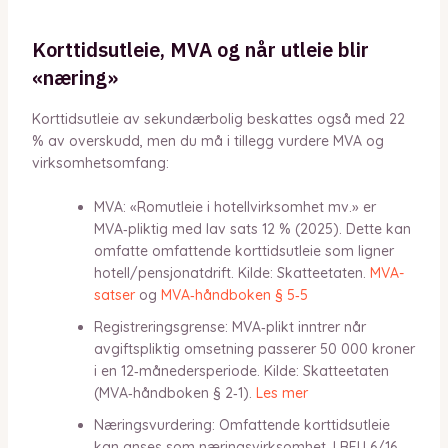
Korttidsutleie, MVA og når utleie blir
«næring»
Korttidsutleie av sekundærbolig beskattes også med 22
% av overskudd, men du må i tillegg vurdere MVA og
virksomhetsomfang:
MVA: «Romutleie i hotellvirksomhet mv.» er
MVA‑pliktig med lav sats 12 % (2025). Dette kan
omfatte omfattende korttidsutleie som ligner
hotell/pensjonatdrift. Kilde: Skatteetaten.
MVA-
satser
og
MVA‑håndboken § 5‑5
Registreringsgrense: MVA‑plikt inntrer når
avgiftspliktig omsetning passerer 50 000 kroner
i en 12‑månedersperiode. Kilde: Skatteetaten
(MVA‑håndboken § 2‑1).
Les mer
Næringsvurdering: Omfattende korttidsutleie
kan anses som næringsvirksomhet. I BFU 6/16