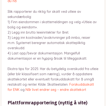
du nå
Slik rapporterer du riktig for skatt ved utleie av
sekundærbolig:
1) Finn eiendommen i skattemeldingen og velg «Utleie av
bolig og eiendom».
2) Legg inn brutto leieinntekter for året.
3) Legg inn kostnader/avskrivninger på innbo, reiser
m.m. Systemet beregner automatisk skattepliktig
overskudd.
4) Last opp/bevar dokumentasjon. Mangelfull
dokumentasjon er en hyppig årsak til tilleggsskatt.
Ekstra tips for 2025: Har du betydelig overskudd fra utleie
(eller blir klassifisert som næring), vurder å oppdatere
skattekortet eller eventuelt forskuddsskatt for å unngå
restskatt og renter. Kilde: Skatteetaten.
Forskuddsskatt
for ENK
og
Når livet endrer seg – endre skattekort
Plattformrapportering (nyttig å vite)