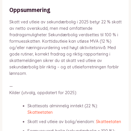
Oppsummering
Skatt ved utleie av sekundærbolig i 2025 betyr 22 % skatt
av netto overskudd, men med omfattende
fradragsmuligheter. Sekundærbolig verdsettes til 100 % i
formuesskatten. Korttidsutleie kan utløse MVA (12 %)
og/eller næringsvurdering ved høyt aktivitetsnivå. Med
gode rutiner, korrekt fradrag og riktig rapportering i
skattemeldingen sikrer du at skatt ved utleie av
sekundærbolig blir riktig – og at utleieforretningen forblir
lønnsom.
—
Kilder (utvalg, oppdatert for 2025):
Skattesats alminnelig inntekt (22 %):
Skatteetaten
Skatt ved utleie av bolig/eiendom:
Skatteetaten
Formuesverdi bolig (sekundærbolig = 100 %):