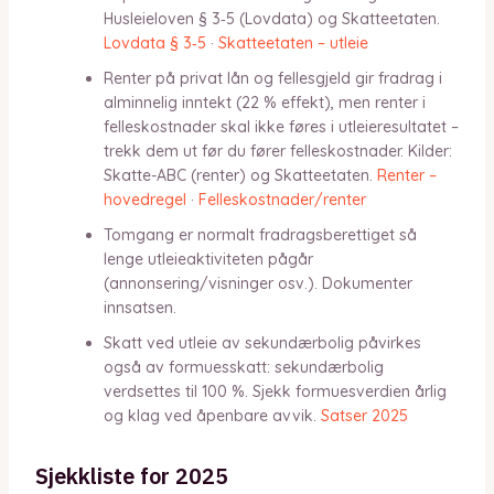
Husleieloven § 3‑5 (Lovdata) og Skatteetaten.
Lovdata § 3‑5
·
Skatteetaten – utleie
Renter på privat lån og fellesgjeld gir fradrag i
alminnelig inntekt (22 % effekt), men renter i
felleskostnader skal ikke føres i utleieresultatet –
trekk dem ut før du fører felleskostnader. Kilder:
Skatte-ABC (renter) og Skatteetaten.
Renter –
hovedregel
·
Felleskostnader/renter
Tomgang er normalt fradragsberettiget så
lenge utleieaktiviteten pågår
(annonsering/visninger osv.). Dokumenter
innsatsen.
Skatt ved utleie av sekundærbolig påvirkes
også av formuesskatt: sekundærbolig
verdsettes til 100 %. Sjekk formuesverdien årlig
og klag ved åpenbare avvik.
Satser 2025
Sjekkliste for 2025