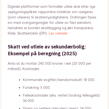
Digitale plattformer som formidler utleie skal etter nye
opplysningsplikter rapportere inntekter om «selgere»
(som utleiere) til skattemyndighetene. Ordningen fases
inn med overgangsregler for utleie av fast eiendom;
hensikten er korrekt skattlegging og økt transparens.
Kilde: Skatteetaten (DPI).
Les veileder
Skatt ved utleie av sekundærbolig:
Eksempel på beregning (2025)
Anta at du mottar 240 000 kroner i leie (20 000 per
måned). Kostnader:
Kommunale avgifter/eiendomsskatt: 18 000
Forsikring: 5 000
Felleskostnader (eks. renter/avdrag fellesgjeld):
36 000
Strøm og nettleie (inkludert i leien): 24 000