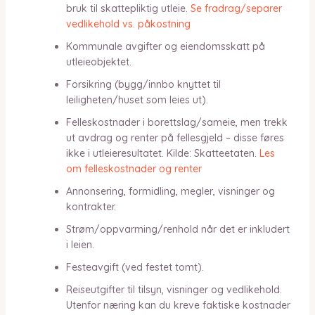
bruk til skattepliktig utleie.
Se fradrag/separer
vedlikehold vs. påkostning
Kommunale avgifter og eiendomsskatt på
utleieobjektet.
Forsikring (bygg/innbo knyttet til
leiligheten/huset som leies ut).
Felleskostnader i borettslag/sameie, men trekk
ut avdrag og renter på fellesgjeld – disse føres
ikke i utleieresultatet. Kilde: Skatteetaten.
Les
om felleskostnader og renter
Annonsering, formidling, megler, visninger og
kontrakter.
Strøm/oppvarming/renhold når det er inkludert
i leien.
Festeavgift (ved festet tomt).
Reiseutgifter til tilsyn, visninger og vedlikehold.
Utenfor næring kan du kreve faktiske kostnader