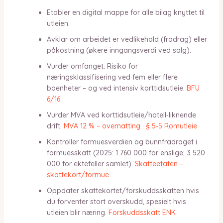
Etabler en digital mappe for alle bilag knyttet til
utleien.
Avklar om arbeidet er vedlikehold (fradrag) eller
påkostning (økere inngangsverdi ved salg).
Vurder omfanget: Risiko for
næringsklassifisering ved fem eller flere
boenheter – og ved intensiv korttidsutleie.
BFU
6/16
Vurder MVA ved korttidsutleie/hotell‑liknende
drift.
MVA 12 % – overnatting
·
§ 5‑5 Romutleie
Kontroller formuesverdien og bunnfradraget i
formuesskatt (2025: 1 760 000 for enslige; 3 520
000 for ektefeller samlet).
Skatteetaten –
skattekort/formue
Oppdater skattekortet/forskuddsskatten hvis
du forventer stort overskudd, spesielt hvis
utleien blir næring.
Forskuddsskatt ENK