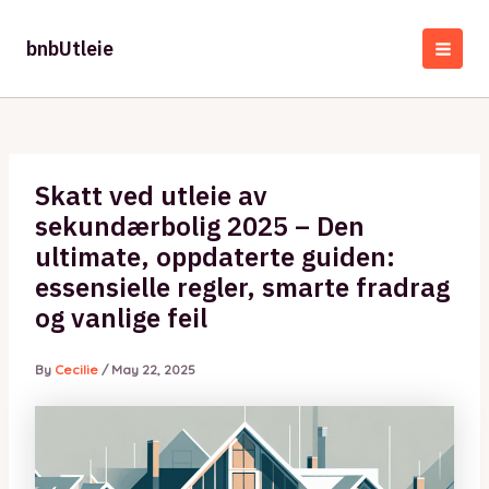
Skip
to
bnbUtleie
content
MAI
MEN
Skatt ved utleie av
sekundærbolig 2025 – Den
ultimate, oppdaterte guiden:
essensielle regler, smarte fradrag
og vanlige feil
By
Cecilie
/
May 22, 2025