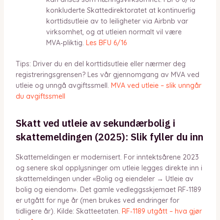
konkluderte Skattedirektoratet at kontinuerlig
korttidsutleie av to leiligheter via Airbnb var
virksomhet, og at utleien normalt vil være
MVA‑pliktig.
Les BFU 6/16
Tips: Driver du en del korttidsutleie eller nærmer deg
registreringsgrensen? Les vår gjennomgang av MVA ved
utleie og unngå avgiftssmell.
MVA ved utleie – slik unngår
du avgiftssmell
Skatt ved utleie av sekundærbolig i
skattemeldingen (2025): Slik fyller du inn
Skattemeldingen er modernisert. For inntektsårene 2023
og senere skal opplysninger om utleie legges direkte inn i
skattemeldingen under «Bolig og eiendeler → Utleie av
bolig og eiendom». Det gamle vedleggsskjemaet RF‑1189
er utgått for nye år (men brukes ved endringer for
tidligere år). Kilde: Skatteetaten.
RF‑1189 utgått – hva gjør