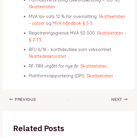
Skatteetaten
MVA lav sats 12 % for overnatting:
Skatteetaten
– satser
og
MVA‑håndbok § 5‑5
Registreringsgrense MVA 50 000:
Skatteetaten –
§ 2‑1.3
BFU 6/16 – korttidsutleie som virksomhet:
Skattedirektoratet
RF‑1189 utgått for nye år:
Skatteetaten
Plattformrapportering (DPI):
Skatteetaten
PREVIOUS
NEXT
Related Posts