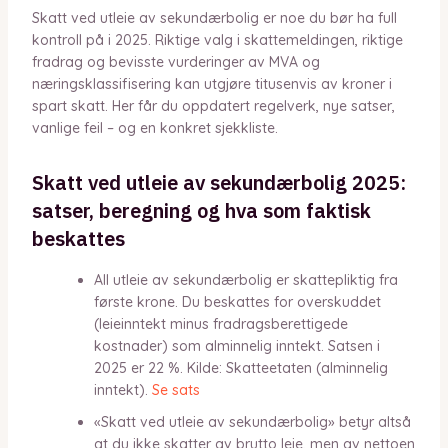
Skatt ved utleie av sekundærbolig er noe du bør ha full
kontroll på i 2025. Riktige valg i skattemeldingen, riktige
fradrag og bevisste vurderinger av MVA og
næringsklassifisering kan utgjøre titusenvis av kroner i
spart skatt. Her får du oppdatert regelverk, nye satser,
vanlige feil – og en konkret sjekkliste.
Skatt ved utleie av sekundærbolig 2025:
satser, beregning og hva som faktisk
beskattes
All utleie av sekundærbolig er skattepliktig fra
første krone. Du beskattes for overskuddet
(leieinntekt minus fradragsberettigede
kostnader) som alminnelig inntekt. Satsen i
2025 er 22 %. Kilde: Skatteetaten (alminnelig
inntekt).
Se sats
«Skatt ved utleie av sekundærbolig» betyr altså
at du ikke skatter av brutto leie, men av nettoen